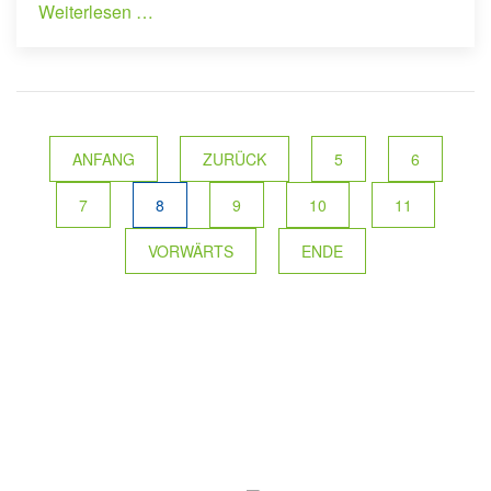
Weiterlesen …
ANFANG
ZURÜCK
5
6
7
8
9
10
11
VORWÄRTS
ENDE