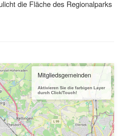
ulicht die Fläche des Regionalparks
Leaflet
| ©
OpenStreetMap
contributors
Mitgliedsgemeinden
Aktivieren Sie die farbigen Layer
durch Click/Touch!