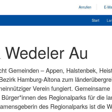
Anrufen
E-Ma
Start
La
k Wedeler Au
t Gemeinden – Appen, Halstenbek, Heist,
 Bezirk Hamburg-Altona zum länderübergre
innütziger Verein fungiert. Gemeinsame P
ürger*innen des Regionalparks für die land
 Namensgeberin des Regionalparks ist die W