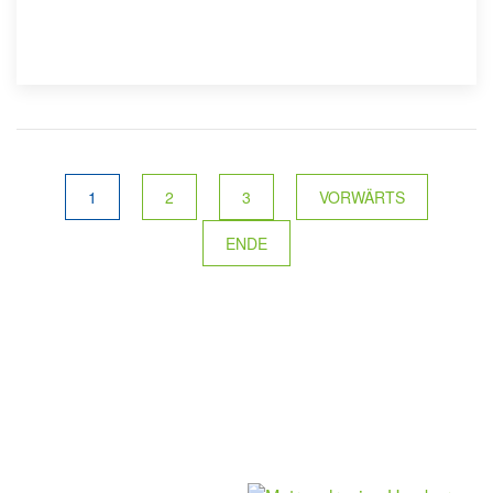
1
2
3
VORWÄRTS
ENDE