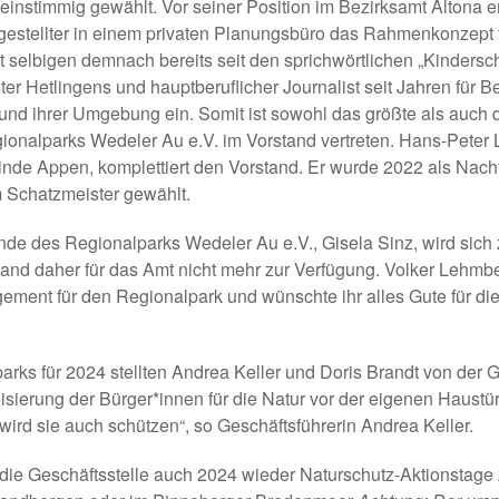
instimmig gewählt. Vor seiner Position im Bezirksamt Altona e
gestellter in einem privaten Planungsbüro das Rahmenkonzept 
t selbigen demnach bereits seit den sprichwörtlichen „Kinders
ter Hetlingens und hauptberuflicher Journalist seit Jahren für B
nd ihrer Umgebung ein. Somit ist sowohl das größte als auch
gionalparks Wedeler Au e.V. im Vorstand vertreten. Hans-Peter 
nde Appen, komplettiert den Vorstand. Er wurde 2022 als Nach
Schatzmeister gewählt.
ende des Regionalparks Wedeler Au e.V., Gisela Sinz, wird sich
nd daher für das Amt nicht mehr zur Verfügung. Volker Lehmbe
ement für den Regionalpark und wünschte ihr alles Gute für di
rks für 2024 stellten Andrea Keller und Doris Brandt von der G
ilisierung der Bürger*innen für die Natur vor der eigenen Haustü
 wird sie auch schützen“, so Geschäftsführerin Andrea Keller.
die Geschäftsstelle auch 2024 wieder Naturschutz-Aktionstag