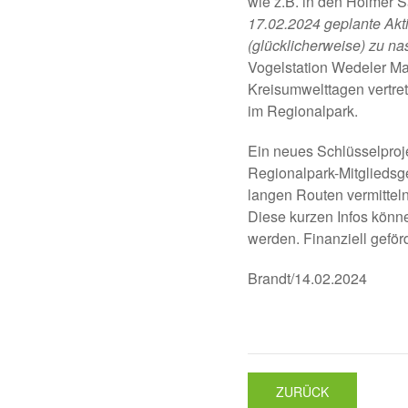
wie z.B. in den Holmer
17.02.2024 geplante Akt
(glücklicherweise) zu na
Vogelstation Wedeler Ma
Kreisumwelttagen vertret
im Regionalpark.
Ein neues Schlüsselproje
Regionalpark-Mitgliedsg
langen Routen vermittel
Diese kurzen Infos könn
werden. Finanziell geför
Brandt/14.02.2024
ZURÜCK