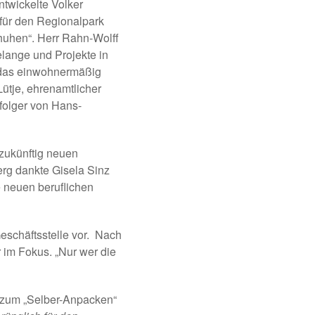
ntwickelte Volker
für den Regionalpark
chuhen“. Herr Rahn-Wolff
elange und Projekte in
 das einwohnermäßig
Lütje, ehrenamtlicher
folger von Hans-
 zukünftig neuen
rg dankte Gisela Sinz
e neuen beruflichen
eschäftsstelle vor. Nach
r im Fokus. „Nur wer die
e zum „Selber-Anpacken“