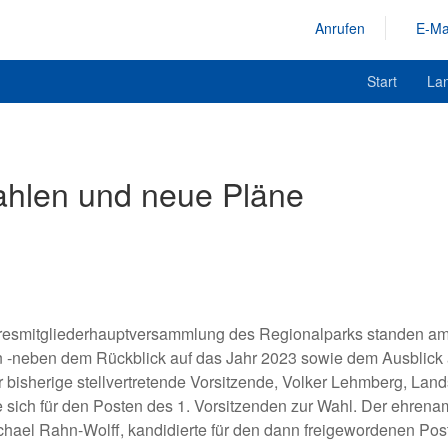
Anrufen
E-Ma
Start
La
ahlen und neue Pläne
hresmitgliederhauptversammlung des Regionalparks standen am
 -neben dem Rückblick auf das Jahr 2023 sowie dem Ausblick 
 bisherige stellvertretende Vorsitzende, Volker Lehmberg, Lan
te sich für den Posten des 1. Vorsitzenden zur Wahl. Der ehrena
ael Rahn-Wolff, kandidierte für den dann freigewordenen Poste