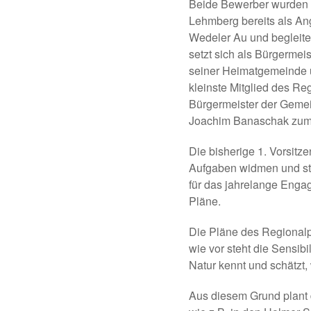
Beide Bewerber wurden e
Lehmberg bereits als An
Wedeler Au und begleite
setzt sich als Bürgermeis
seiner Heimatgemeinde u
kleinste Mitglied des Re
Bürgermeister der Gemei
Joachim Banaschak zum 
Die bisherige 1. Vorsitz
Aufgaben widmen und sta
für das jahrelange Engag
Pläne.
Die Pläne des Regionalpa
wie vor steht die Sensib
Natur kennt und schätzt,
Aus diesem Grund plant 