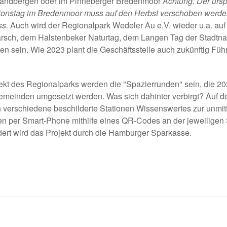
 Sandbergen oder im Pinneberger Bredenmoor
Achtung: Der ursp
ionstag im Bredenmoor muss auf den Herbst verschoben werden
ss.
Auch wird der Regionalpark Wedeler Au e.V. wieder u.a. auf 
rsch, dem Halstenbeker Naturtag, dem Langen Tag der Stadtna
en sein. Wie 2023 plant die Geschäftsstelle auch zukünftig Fü
kt des Regionalparks werden die "Spazierrunden" sein, die 202
emeinden umgesetzt werden. Was sich dahinter verbirgt? Auf 
n verschiedene beschilderte Stationen Wissenswertes zur unm
en per Smart-Phone mithilfe eines QR-Codes an der jeweiligen 
dert wird das Projekt durch die Hamburger Sparkasse.