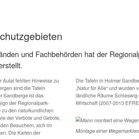
chutzgebieten
änden und Fachbehörden hat der Regionalpa
stellt.
 Autal
fehlten Hinweise zu
Die Tafeln in Holmer Sandber
ergen
sind die Tafeln
„Natur für Alle“
und wurden 
r Sandberge
ist das
ländliche Räume Schleswig-
sign der Regionalpark-
Wirtschaft (2007-2013 EFRE-M
n zu den naturkundlichen
wie der Verbote und Gebote,
t den Besuchern, sich im
Montage einer Wegemarkier
en. Die Karten der